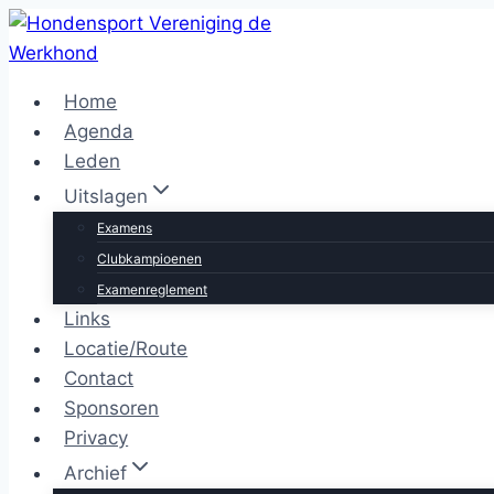
Doorgaan
naar
inhoud
Home
Agenda
Leden
Uitslagen
Examens
Clubkampioenen
Examenreglement
Links
Locatie/Route
Contact
Sponsoren
Privacy
Archief