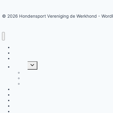
© 2026 Hondensport Vereniging de Werkhond - Word
Home
Agenda
Leden
Toggle
Uitslagen
submenu
Examens
Clubkampioenen
Examenreglement
Links
Locatie/Route
Contact
Sponsoren
Privacy